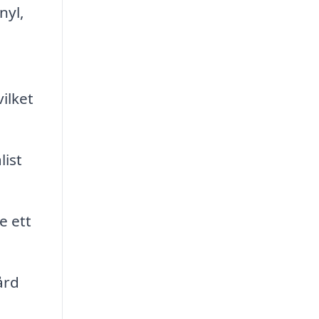
nyl,
ilket
list
e ett
ård