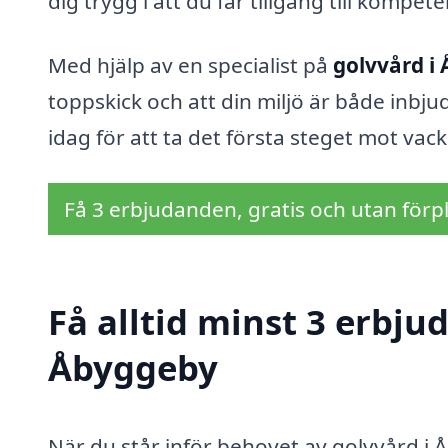
dig trygg i att du får tillgång till kompe
Med hjälp av en specialist på
golvvård i
toppskick och att din miljö är både inbju
idag för att ta det första steget mot vack
Få 3 erbjudanden, gratis och utan förpl
Få alltid minst 3 erbju
Åbyggeby
När du står inför behovet av golvvård i