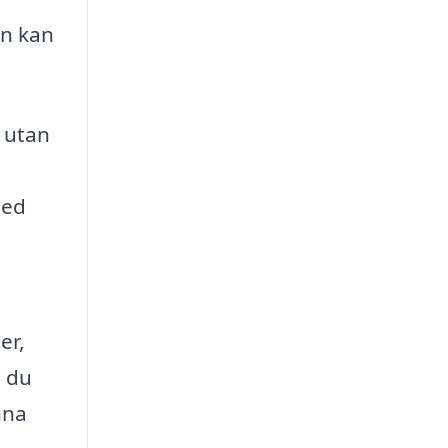
an kan
, utan
med
er,
m du
nna