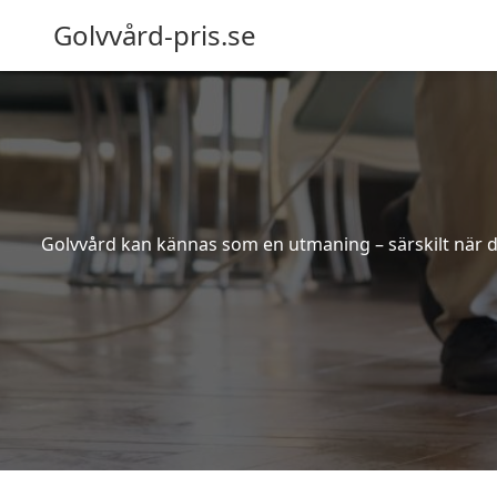
Golvvård-pris.se
Golvvård kan kännas som en utmaning – särskilt när de