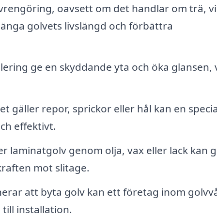
lvrengöring, oavsett om det handlar om trä, vi
länga golvets livslängd och förbättra
lering ge en skyddande yta och öka glansen, v
t gäller repor, sprickor eller hål kan en specia
h effektivt.
ler laminatgolv genom olja, vax eller lack kan g
aften mot slitage.
erar att byta golv kan ett företag inom golvv
till installation.