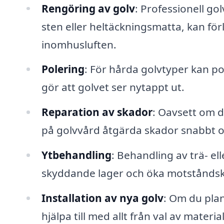
Rengöring av golv
: Professionell go
sten eller heltäckningsmatta, kan för
inomhusluften.
Polering
: För hårda golvtyper kan po
gör att golvet ser nytappt ut.
Reparation av skador
: Oavsett om de
på golvvård åtgärda skador snabbt oc
Ytbehandling
: Behandling av trä- el
skyddande lager och öka motståndskr
Installation av nya golv
: Om du plan
hjälpa till med allt från val av material 