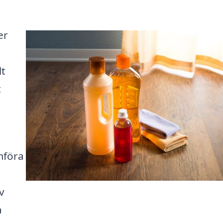
er
lt
t
ämföra
v
a