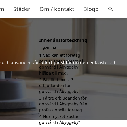
m
Städer
Om / kontakt
Blogg
Innehållsförteckning
gömma
1
Vad kan ett företag
som är specialiserat på
 och använder vår offerttjänst får du den enklaste och
golvvård i Åbyggeby
hjälpa till med?
2
Få alltid minst 3
erbjudanden för
golvvård i Åbyggeby
3
Få tre erbjudanden för
golvvård i Åbyggeby från
professionella företag
4
Hur mycket kostar
golvvård i Åbyggeby?