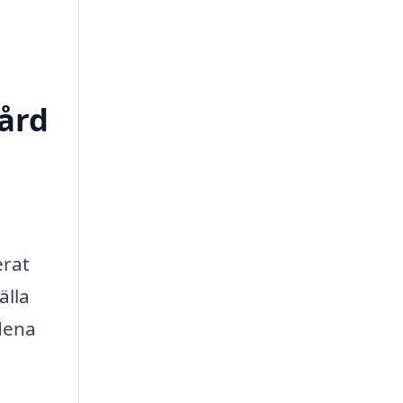
vård
erat
älla
ådena