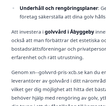
Underhåll och rengöringsplaner
: G
företag säkerställa att dina golv hålls
Att investera i
golvvård i Åbyggeby
inneb
också att man förbättrar det estetiska och
bostadsrättsföreningar och privatpersone
erfarenhet och rätt utrustning.
Genom xn--golvvrd-pris-xcb.se kan du enk
leverantörer av golvvård i ditt närområde
vilket ger dig möjlighet att hitta det bä
behöver hjälp med rengöring av golv, yt