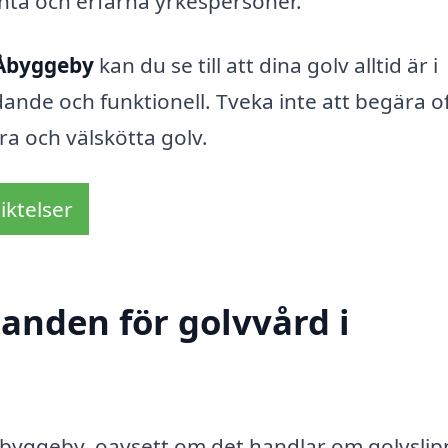
tenta och erfarna yrkespersoner.
 Åbyggeby
kan du se till att dina golv alltid är i
dande och funktionell. Tveka inte att begära o
ra och välskötta golv.
iktelser
danden för golvvård i
 Åbyggeby, oavsett om det handlar om golvslip