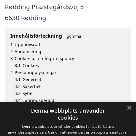
Rødding Præstegårdsvej 5
6630 Rødding
Innehållsförteckning
gömma
1
Upphovsrätt
2
Annonsering
3
Cookie- och Integritetspolicy
3.1
Cookies
4
Personupplysningar
4.1
Generellt
4.2
Säkerhet
4.3
Syfte
4.4
Lagringsperiod
×
4.5
Offentliggörande av information
Denna webbplats använder
4.6
Invändningar och klagomål
cookies
5
Utgivare
Denna webbplats använder cookies för att förbättra
användarupplevelsen. Genom att använda vår webbplats samtycker