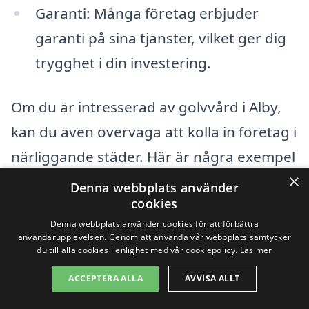
Garanti: Många företag erbjuder
garanti på sina tjänster, vilket ger dig
trygghet i din investering.
Om du är intresserad av golvvård i Alby,
kan du även överväga att kolla in företag i
närliggande städer. Här är några exempel
×
på orter där du också kan hitta
Denna webbplats använder
cookies
kvalificerade yrkespersoner:
Denna webbplats använder cookies för att förbättra
användarupplevelsen. Genom att använda vår webbplats samtycker
Fränsta
du till alla cookies i enlighet med vår cookiepolicy.
Läs mer
ACCEPTERA ALLA
AVVISA ALLT
Bredåker