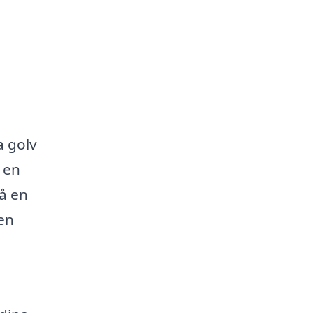
a golv
t en
få en
den