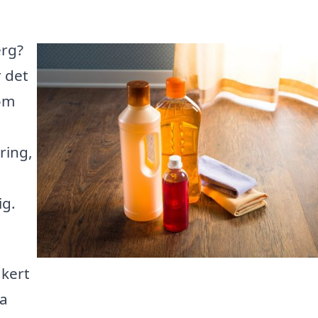
erg?
 det
som
ring,
ig.
äkert
na