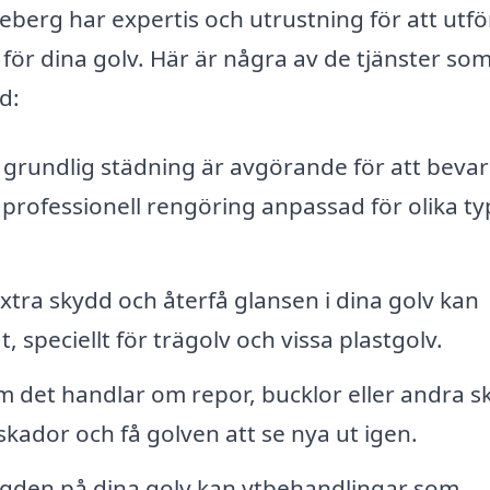
erg har expertis och utrustning för att utfö
ör dina golv. Här är några av de tjänster som
d:
grundlig städning är avgörande för att beva
professionell rengöring anpassad för olika ty
extra skydd och återfå glansen i dina golv kan
 speciellt för trägolv och vissa plastgolv.
 det handlar om repor, bucklor eller andra s
kador och få golven att se nya ut igen.
ängden på dina golv kan ytbehandlingar som