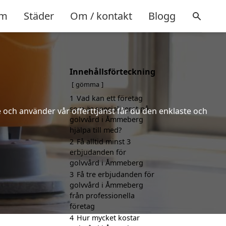
m
Städer
Om / kontakt
Blogg
Innehållsförteckning
gömma
1
Vad kan ett företag
som är specialiserat på
 och använder vår offerttjänst får du den enklaste och
golvvård i Åmmeberg
hjälpa till med?
2
Få alltid minst 3
erbjudanden för
golvvård i Åmmeberg
3
Få tre erbjudanden för
golvvård i Åmmeberg
från professionella
företag
4
Hur mycket kostar