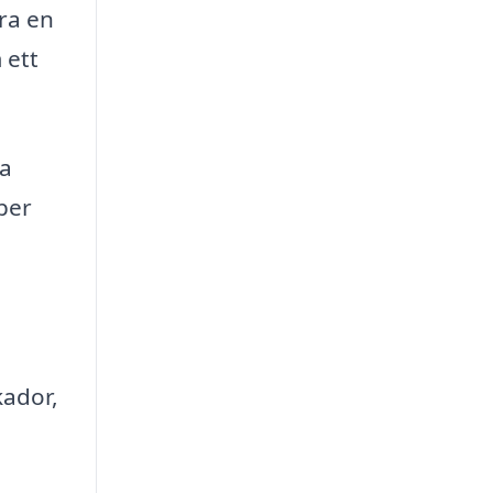
ra en
 ett
ra
per
kador,