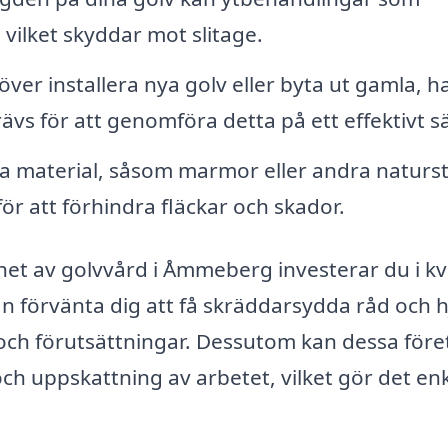
, vilket skyddar mot slitage.
ver installera nya golv eller byta ut gamla, h
s för att genomföra detta på ett effektivt sä
sa material, såsom marmor eller andra naturst
r att förhindra fläckar och skador.
et av golvvård i Åmmeberg investerar du i kva
an förvänta dig att få skräddarsydda råd och h
och förutsättningar. Dessutom kan dessa före
ch uppskattning av arbetet, vilket gör det enk