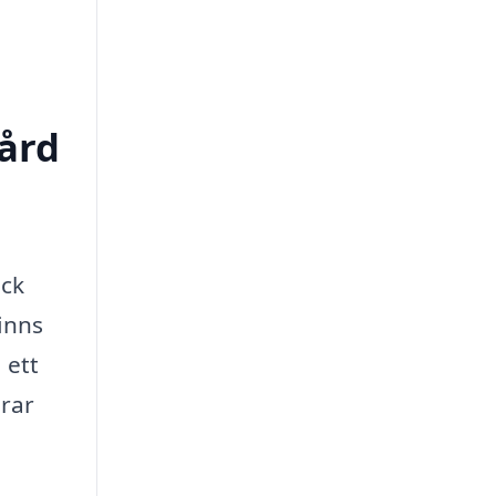
vård
ick
finns
 ett
drar