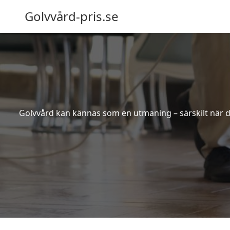
Golvvård-pris.se
Golvvård kan kännas som en utmaning – särskilt när de