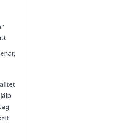
ar
tt.
enar,
litet
jälp
tag
elt