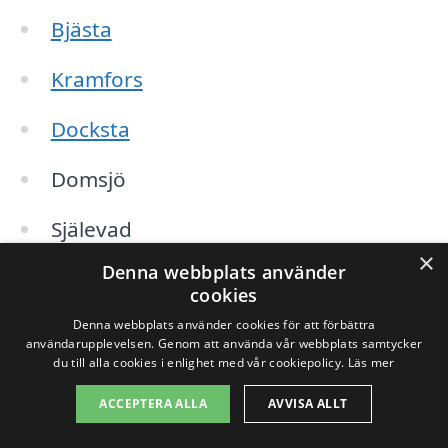
Bjästa
Kramfors
Docksta
Domsjö
Själevad
×
Denna webbplats använder
Mellansel
cookies
Skorped
Denna webbplats använder cookies för att förbättra
användarupplevelsen. Genom att använda vår webbplats samtycker
du till alla cookies i enlighet med vår cookiepolicy.
Läs mer
Ragunda
ACCEPTERA ALLA
AVVISA ALLT
Västby