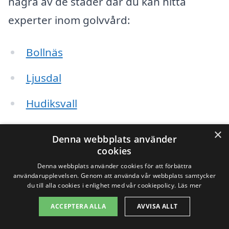
några av de städer där du kan hitta
experter inom golvvård:
Bollnäs
Ljusdal
Hudiksvall
Söderhamn
×
Denna webbplats använder
cookies
Ockelbo
Denna webbplats använder cookies för att förbättra
användarupplevelsen. Genom att använda vår webbplats samtycker
Furuvik
du till alla cookies i enlighet med vår cookiepolicy.
Läs mer
Edsbjörke
ACCEPTERA ALLA
AVVISA ALLT