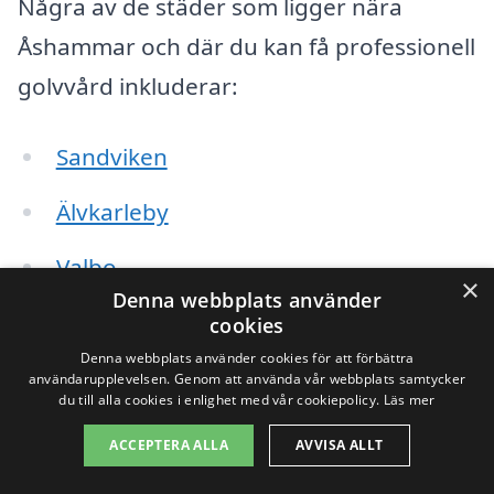
Några av de städer som ligger nära
Åshammar och där du kan få professionell
golvvård inkluderar:
Sandviken
Älvkarleby
Valbo
×
Denna webbplats använder
Hofors
cookies
Denna webbplats använder cookies för att förbättra
Gävle
användarupplevelsen. Genom att använda vår webbplats samtycker
du till alla cookies i enlighet med vår cookiepolicy.
Läs mer
Ockelbo
ACCEPTERA ALLA
AVVISA ALLT
Söderhamn