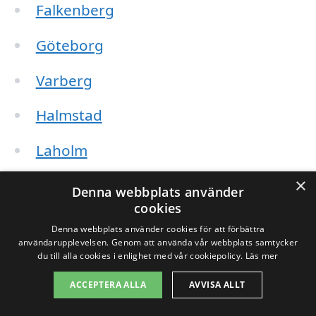
Falkenberg
Göteborg
Varberg
Halmstad
Laholm
×
Båstad
Denna webbplats använder
cookies
Kungsbacka
Denna webbplats använder cookies för att förbättra
användarupplevelsen. Genom att använda vår webbplats samtycker
Mark
du till alla cookies i enlighet med vår cookiepolicy.
Läs mer
ACCEPTERA ALLA
AVVISA ALLT
Ängelholm