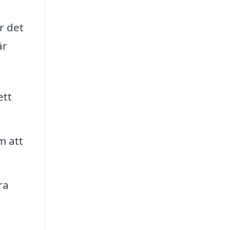
r det
är
ett
m att
ra