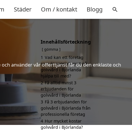
m
Städer
Om / kontakt
Blogg
Innehållsförteckning
gömma
1
Vad kan ett företag
som är specialiserat på
 och använder vår offerttjänst får du den enklaste och
golvvård i Björlanda
hjälpa till med?
2
Få alltid minst 3
erbjudanden för
golvvård i Björlanda
3
Få 3 erbjudanden för
golvvård i Björlanda från
professionella företag
4
Hur mycket kostar
golvvård i Björlanda?