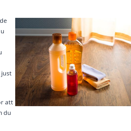
nde
du
i
u
just
r att
m du