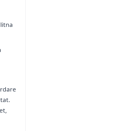
litna
a
årdare
tat.
et,