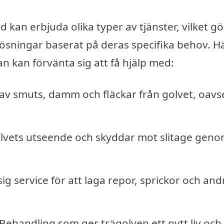
 kan erbjuda olika typer av tjänster, vilket gö
lösningar baserat på deras specifika behov. H
n kan förvänta sig att få hjälp med:
av smuts, damm och fläckar från golvet, oavs
lvets utseende och skyddar mot slitage geno
service för att laga repor, sprickor och and
Behandling som ger trägolven ett nytt liv och