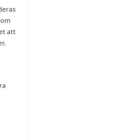
 deras
 som
t att
r.
ra