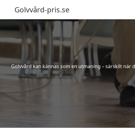
Golvvård-pris.se
Golvvård kan kännas som en utmaning – särskilt när de