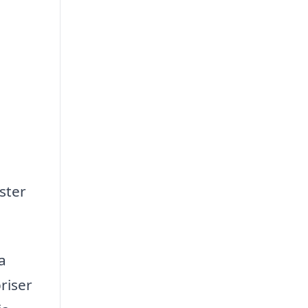
ster
a
riser