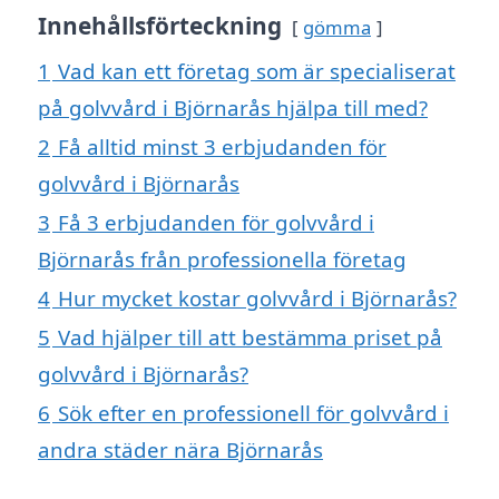
Innehållsförteckning
gömma
1
Vad kan ett företag som är specialiserat
på golvvård i Björnarås hjälpa till med?
2
Få alltid minst 3 erbjudanden för
golvvård i Björnarås
3
Få 3 erbjudanden för golvvård i
Björnarås från professionella företag
4
Hur mycket kostar golvvård i Björnarås?
5
Vad hjälper till att bestämma priset på
golvvård i Björnarås?
6
Sök efter en professionell för golvvård i
andra städer nära Björnarås