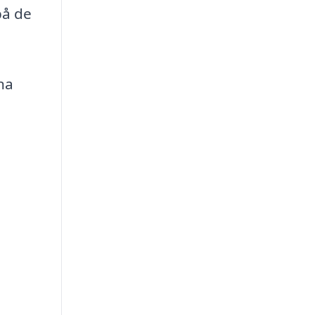
på de
na