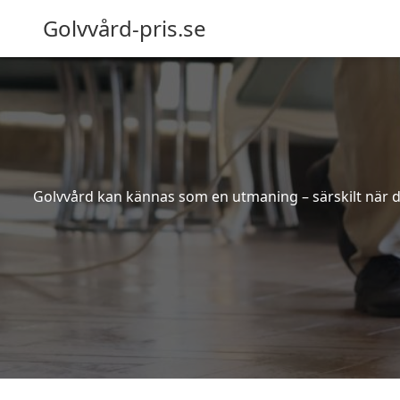
Golvvård-pris.se
Golvvård kan kännas som en utmaning – särskilt när de