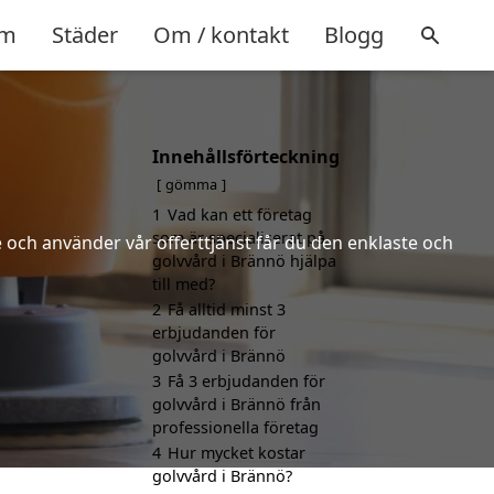
m
Städer
Om / kontakt
Blogg
Innehållsförteckning
gömma
1
Vad kan ett företag
som är specialiserat på
 och använder vår offerttjänst får du den enklaste och
golvvård i Brännö hjälpa
till med?
2
Få alltid minst 3
erbjudanden för
golvvård i Brännö
3
Få 3 erbjudanden för
golvvård i Brännö från
professionella företag
4
Hur mycket kostar
golvvård i Brännö?