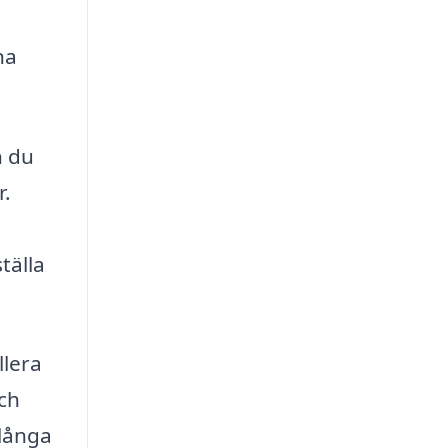
na
n du
r.
tälla
llera
och
 långa