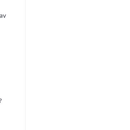
.
 av
?