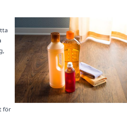
tta
a
g,
 för