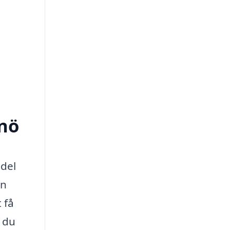
nnö
 del
en
 få
 du