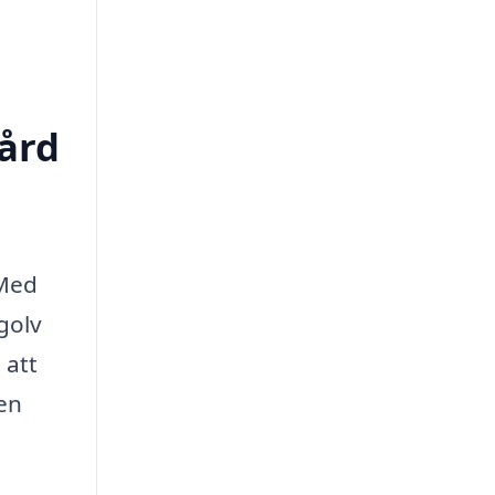
vård
 Med
golv
 att
 en