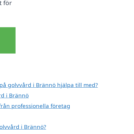
t för
på golvvård i Brännö hjälpa till med?
rd i Brännö
rån professionella företag
golvvård i Brännö?