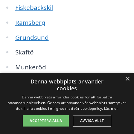
Fiskebäckskil
Ramsberg
Grundsund
Skaftö
Munkeröd
×
Denna webbplats använder
Kyrkefjäll
cookies
Gullmar
Denna webbplats använder cookies för att förbättra
användarupplevelsen. Genom att använda vår webbplats samtycker
du till alla cookies i enlighet med vår cookiepolicy.
Läs mer
Långa
ACCEPTERA ALLA
AVVISA ALLT
Hovenäset