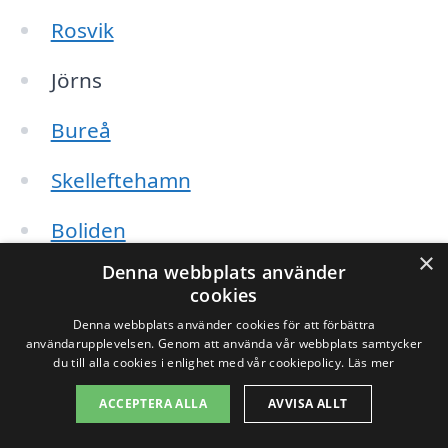
Rosvik
Jörns
Bureå
Skelleftehamn
Boliden
×
Denna webbplats använder
Vitsand
cookies
Björksele
Denna webbplats använder cookies för att förbättra
användarupplevelsen. Genom att använda vår webbplats samtycker
du till alla cookies i enlighet med vår cookiepolicy.
Läs mer
Koler
ACCEPTERA ALLA
AVVISA ALLT
När du söker efter golvvård är det viktigt