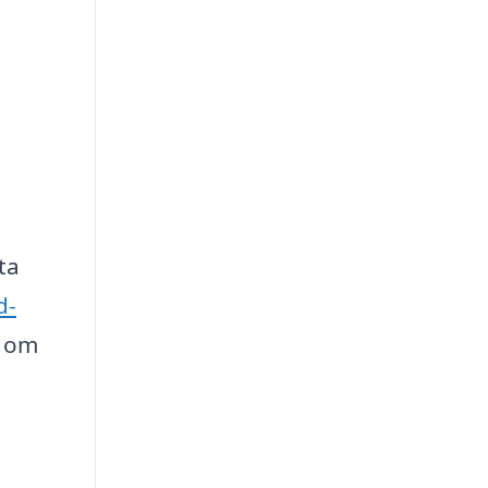
ta
d-
t om