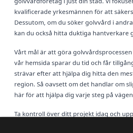
golvvårdföretag i just din stad. Vi foku
kvalificerade yrkesmännen för att säkerst
Dessutom, om du söker golvvård i andra
kan du också hitta duktiga hantverkare 
Vårt mål är att göra golvvårdsprocessen
vår hemsida sparar du tid och får tillgång
strävar efter att hjälpa dig hitta den me
region. Så oavsett om det handlar om slip
här för att hjälpa dig varje steg på vägen
Ta kontroll över ditt projekt idag och upptä
golvvård i alla hörn av Sverige, från
Djur