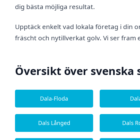
dig bästa möjliga resultat.
Upptäck enkelt vad lokala företag i din 
fräscht och nytillverkat golv. Vi ser fram
Översikt över svenska 
Dala-Floda
Dal
Dals Långed
Dals R