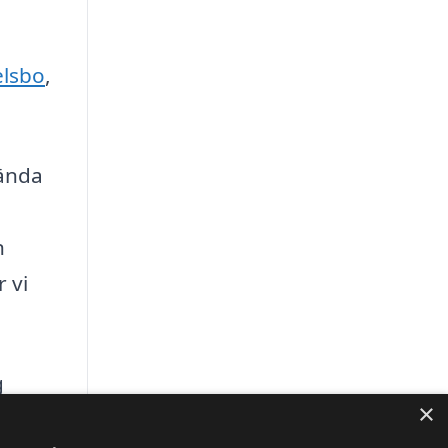
lsbo
,
vända
n
 vi
g
×