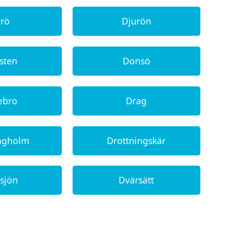
urö
Djurön
sten
Donsö
ebro
Drag
ingholm
Drottningskär
sjön
Dvärsätt