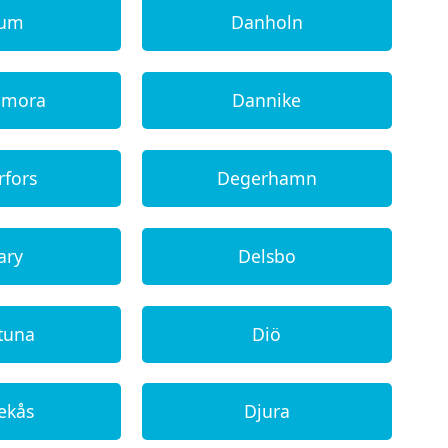
lum
Danholn
emora
Dannike
rfors
Degerhamn
ary
Delsbo
tuna
Diö
ekås
Djura