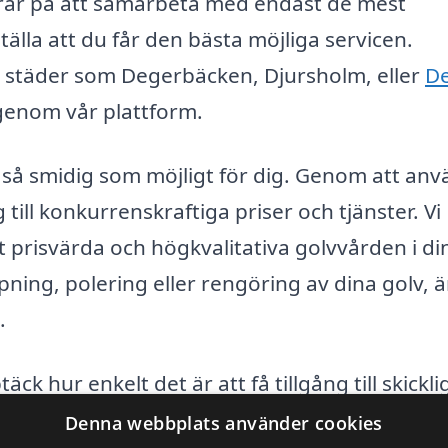
serar på att samarbeta med endast de mest
älla att du får den bästa möjliga servicen.
 städer som Degerbäcken, Djursholm, eller
De
genom vår plattform.
 så smidig som möjligt för dig. Genom att an
 till konkurrenskraftiga priser och tjänster. Vi
st prisvärda och högkvalitativa golvvården i di
ning, polering eller rengöring av dina golv, är
.
ck hur enkelt det är att få tillgång till skickli
ö
till Döderhultsvik. Besök oss nu på
golvvård-
Denna webbplats använder cookies