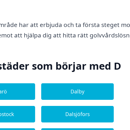
område har att erbjuda och ta första steget mo
 emot att hjälpa dig att hitta rätt golvvårdslösn
städer som börjar med D
arö
Dalby
ostock
Dalsjöfors