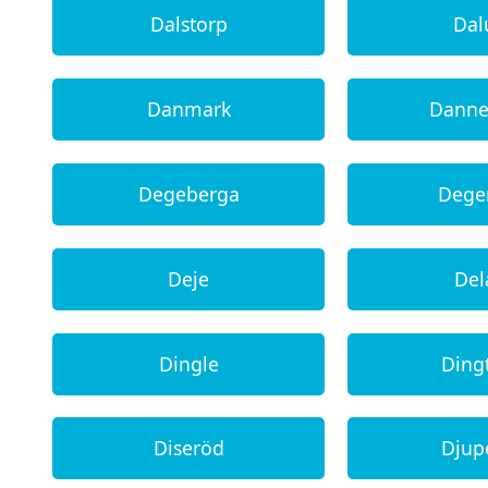
Dalstorp
Da
Danmark
Dann
Degeberga
Dege
Deje
Del
Dingle
Ding
Diseröd
Djup