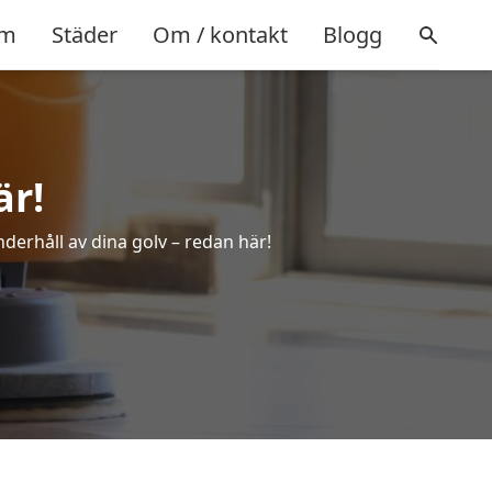
m
Städer
Om / kontakt
Blogg
är!
nderhåll av dina golv – redan här!