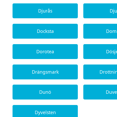
Djurås
Dj
Docksta
Dom
Dorotea
Dösj
Drängsmark
Drottn
Dunö
Duve
Dyvelsten