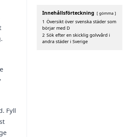
Innehållsförteckning
gömma
t
1
Översikt över svenska städer som
t
börjar med D
2
Sök efter en skicklig golvvård i
.
andra städer i Sverige
de
v
. Fyll
st
 ge