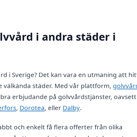
lvvård i andra städer i
vård i Sverige? Det kan vara en utmaning att hit
dre välkända städer. Med vår plattform,
golvvår
ett bra erbjudande på golvvårdstjänster, oavset
rfors
,
Dorotea
, eller
Dalby
.
bt och enkelt få flera offerter från olika