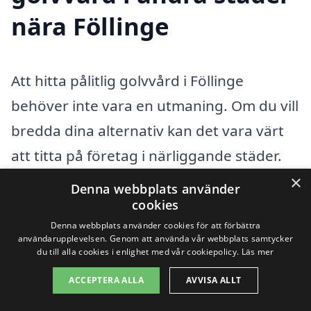
nära Föllinge
Att hitta pålitlig golvvård i Föllinge
behöver inte vara en utmaning. Om du vill
bredda dina alternativ kan det vara värt
att titta på företag i närliggande städer.
Många professionella golvvårdsföretag i
×
Denna webbplats använder
dessa områden erbjuder
cookies
Denna webbplats använder cookies för att förbättra
konkurrenskraftiga priser och
användarupplevelsen. Genom att använda vår webbplats samtycker
du till alla cookies i enlighet med vår cookiepolicy.
Läs mer
högkvalitativa tjänster. Här är några
städer där du hittar skickliga hantverkare
ACCEPTERA ALLA
AVVISA ALLT
som kan hjälpa dig med golvvård: