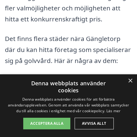
fler valmöjligheter och möjligheten att
hitta ett konkurrenskraftigt pris.
Det finns flera städer nära Gängletorp
där du kan hitta företag som specialiserar
sig på golvvård. Här är några av dem:
×
Karlskrona
Denna webbplats använder
cookies
Ronneby
Denna webbplats använder cookies för att förbättra
användarupplevelsen. Genom att använda vår webbplats samtycker
Sölvesborg
du till alla cookies i enlighet med vår cookiepolicy.
Läs mer
ACCEPTERA ALLA
AVVISA ALLT
Mörbylånga