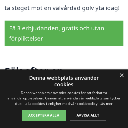
ta steget mot en välvårdad golv yta idag!
Få 3 erbjudanden, gratis och utan
förpliktelser
Sök efter en
×
Denna webbplats använder
professionell för
cookies
Denna webbplats använder cookies för att förbättra
golvvård i andra städer
användarupplevelsen. Genom att använda vår webbplats samtycker
du till alla cookies i enlighet med vår cookiepolicy.
Läs mer
nära Glumslöv
ACCEPTERA ALLA
AVVISA ALLT