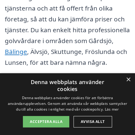
tjänsterna och att få offert från olika
företag, så att du kan jämföra priser och
tjänster. Du kan enkelt hitta professionella
golvvårdare i områden som Gårdsjö,
Bälinge
, Älvsjö, Skuttunge, Fröslunda och
Lunsen, för att bara nämna några.
×
Här är några anledningar till att överväga
Denna webbplats använder
cookies
golvvård i närliggande städer:
Denna webbplats använder cookies för att förbättra
användarupplevelsen. Genom att använda vår webbplats samtycker
du till alla cookies i enlighet med vår cookiepolicy.
Läs mer
Erfarenhet och expertis:
Många
företag specialiserar sig på golvvård
ACCEPTERA ALLA
AVVISA ALLT
och kan erbjuda skräddarsydda