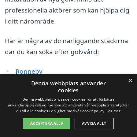
professionella aktörer som kan hjälpa dig
i ditt närområde.
Här är några av de närliggande städerna
där du kan söka efter golvvård:
Ronneby
×
Denna webbplats använder
Karlskrona
cookies
Denna webbplats använder cookies för att förbättra
Olofström
användarupplevelsen. Genom att använda vår webbplats samtycker
du till alla cookies i enlighet med vår cookiepolicy.
Läs mer
Kallinge
ACCEPTERA ALLA
AVVISA ALLT
Bräkne-Hoby