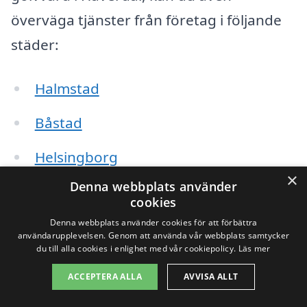
överväga tjänster från företag i följande
städer:
Halmstad
Båstad
Helsingborg
×
Denna webbplats använder
Malmö
cookies
Laholm
Denna webbplats använder cookies för att förbättra
användarupplevelsen. Genom att använda vår webbplats samtycker
du till alla cookies i enlighet med vår cookiepolicy.
Läs mer
Falkenberg
ACCEPTERA ALLA
AVVISA ALLT
Varberg