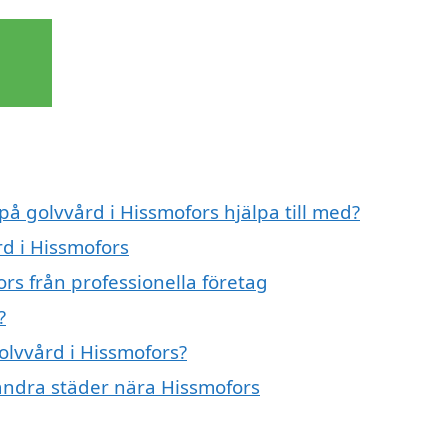
på golvvård i Hissmofors hjälpa till med?
rd i Hissmofors
rs från professionella företag
?
golvvård i Hissmofors?
i andra städer nära Hissmofors