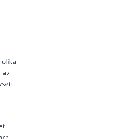
 olika
d av
vsett
et.
ara