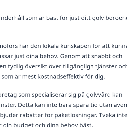
nderhåll som är bäst för just ditt golv beroe
smofors har den lokala kunskapen för att kunn
ssar just dina behov. Genom att snabbt och
en tydlig översikt över tillgängliga tjänster oc
d som är mest kostnadseffektiv för dig.
öretag som specialiserar sig på golvvård kan
änster. Detta kan inte bara spara tid utan äve
juder rabatter för paketlösningar. Tveka inte
r din budget och dina behov bäst.