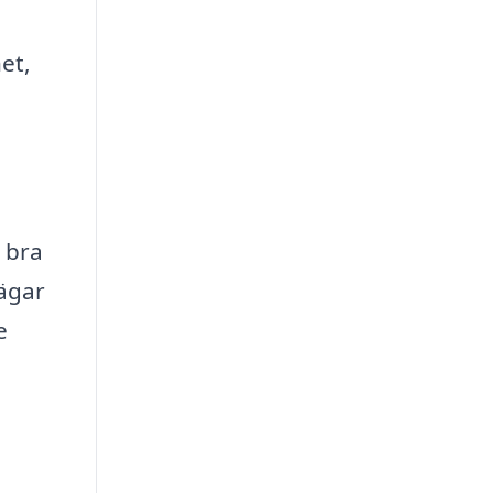
et,
 bra
vägar
e