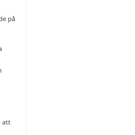
nde på
a
h
n
 att