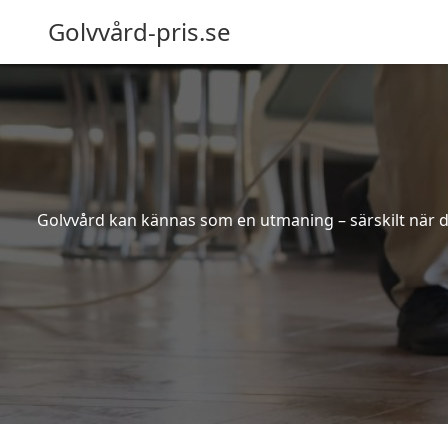
Golvvård-pris.se
Golvvård kan kännas som en utmaning – särskilt när de