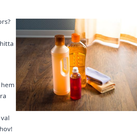
ors?
hitta
t hem
era
 val
ehov!