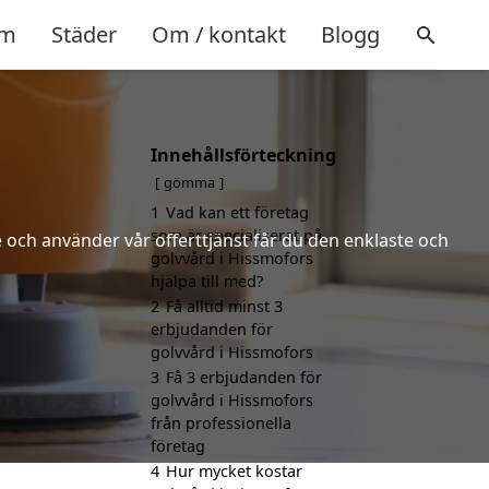
m
Städer
Om / kontakt
Blogg
Innehållsförteckning
gömma
1
Vad kan ett företag
som är specialiserat på
 och använder vår offerttjänst får du den enklaste och
golvvård i Hissmofors
hjälpa till med?
2
Få alltid minst 3
erbjudanden för
golvvård i Hissmofors
3
Få 3 erbjudanden för
golvvård i Hissmofors
från professionella
företag
4
Hur mycket kostar