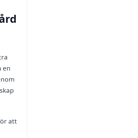
vård
tra
n en
Genom
nskap
ör att