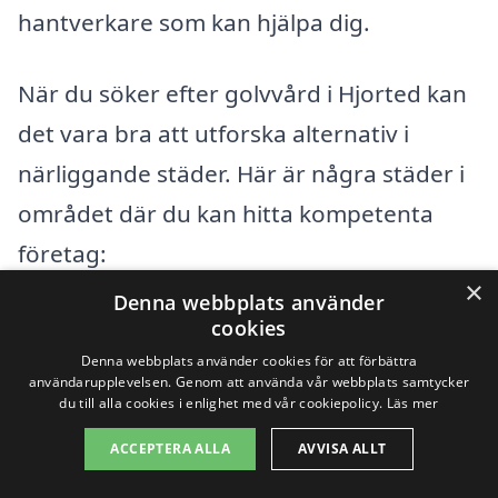
hantverkare som kan hjälpa dig.
När du söker efter golvvård i Hjorted kan
det vara bra att utforska alternativ i
närliggande städer. Här är några städer i
området där du kan hitta kompetenta
företag:
×
Denna webbplats använder
Västervik
cookies
Denna webbplats använder cookies för att förbättra
Gamleby
användarupplevelsen. Genom att använda vår webbplats samtycker
du till alla cookies i enlighet med vår cookiepolicy.
Läs mer
Skärblacka
ACCEPTERA ALLA
AVVISA ALLT
Ljungby