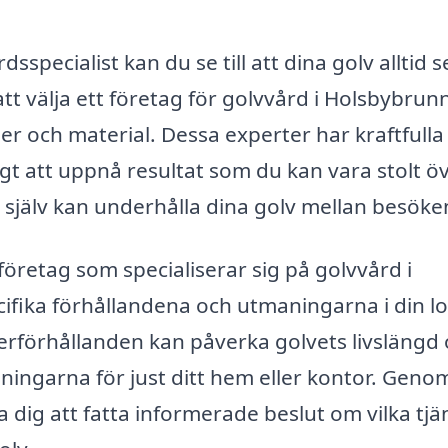
specialist kan du se till att dina golv alltid s
att välja ett företag för golvvård i Holsbybrun
er och material. Dessa experter har kraftfulla
t att uppnå resultat som du kan vara stolt öv
själv kan underhålla dina golv mellan besöke
öretag som specialiserar sig på golvvård i
ecifika förhållandena och utmaningarna i din l
äderförhållanden kan påverka golvets livslängd
ngarna för just ditt hem eller kontor. Genom
a dig att fatta informerade beslut om vilka tjä