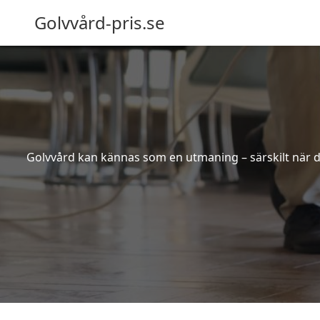
Golvvård-pris.se
Golvvård kan kännas som en utmaning – särskilt när de