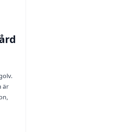
vård
golv.
 är
on,