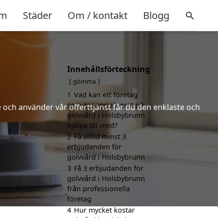
m
Städer
Om / kontakt
Blogg
Innehållsförteckning
gömma
1
Vad kan ett företag
som är specialiserat på
 och använder vår offerttjänst får du den enklaste och
golvvård i Holsbybrunn
hjälpa till med?
2
Få alltid minst 3
erbjudanden för
golvvård i Holsbybrunn
3
Få 3 erbjudanden för
golvvård i Holsbybrunn
från professionella
företag
4
Hur mycket kostar