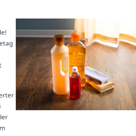
le!
retag
t
erter
u
ler
rm