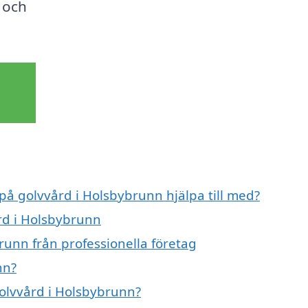
t och
 på golvvård i Holsbybrunn hjälpa till med?
ård i Holsbybrunn
runn från professionella företag
nn?
golvvård i Holsbybrunn?