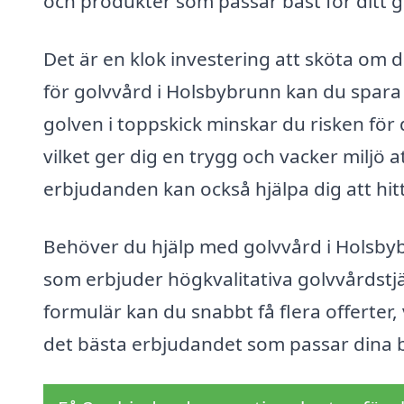
och produkter som passar bäst för ditt g
Det är en klok investering att sköta om di
för golvvård i Holsbybrunn kan du spara 
golven i toppskick minskar du risken för
vilket ger dig en trygg och vacker miljö a
erbjudanden kan också hjälpa dig att hitta 
Behöver du hjälp med golvvård i Holsbybr
som erbjuder högkvalitativa golvvårdstjän
formulär kan du snabbt få flera offerter, v
det bästa erbjudandet som passar dina 