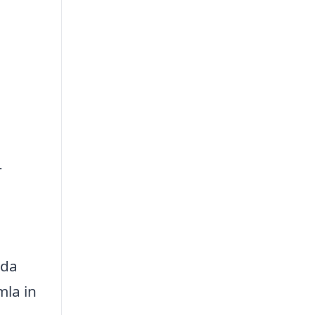
r
dda
mla in