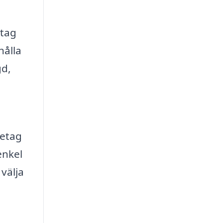
etag
hålla
gd,
s
retag
enkel
 välja