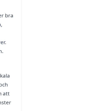
er bra
n,
er.
n.
okala
 och
 att
nster