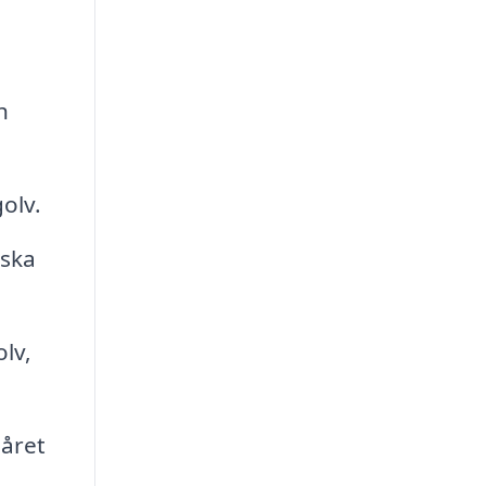
h
olv.
iska
lv,
 året