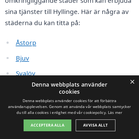
omkringliggande städer som kan erbjuda
sina tjänster till Hyllinge. Här är några av
städerna du kan titta på:
Åstorp
Bjuv
Svalöv
×
Denna webbplats använder
Perstorp
cookies
Denna webbplats använder cookies för att förbättra
Klippan
användarupplevelsen. Genom att använda vår webbplats samtycker
du till alla cookies i enlighet med vår cookiepolicy.
Läs mer
Tågarp
ACCEPTERA ALLA
AVVISA ALLT
Ängelholm