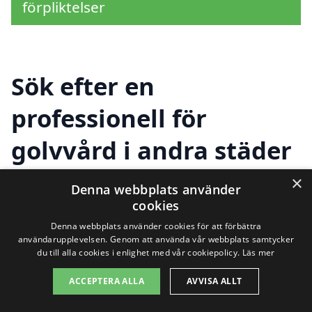
förpliktelser
Sök efter en
professionell för
golvvård i andra städer
nära Inskogen
×
Denna webbplats använder
cookies
Denna webbplats använder cookies för att förbättra
Om du letar efter golvvård i Inskogen, är
användarupplevelsen. Genom att använda vår webbplats samtycker
du till alla cookies i enlighet med vår cookiepolicy.
Läs mer
det en bra idé att också utforska
ACCEPTERA ALLA
AVVISA ALLT
alternativen i de närliggande städerna.
Det finns flera professionella företag som