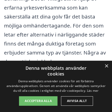
erfarna yrkesverksamma som kan
säkerställa att dina golv får det bästa
möjliga omhändertagande. För den som
letar efter alternativ i närliggande städer
finns det många duktiga företag som
erbjuder samma typ av tjänster. Några av
dessa städer inkluderar:
×
Denna webbplats använder
cookies
Uppsala
Denna webbplats använder cookies för att förbättra
användarupplevelsen. Genom att använda vår webbplats samtycker
Sigtuna
du till alla cookies i enlighet med vår cookiepolicy.
Läs mer
ACCEPTERA ALLA
AVVISA ALLT
Österåker