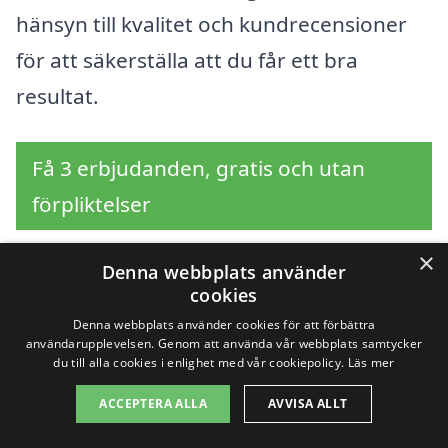
hänsyn till kvalitet och kundrecensioner
för att säkerställa att du får ett bra
resultat.
Få 3 erbjudanden, gratis och utan
förpliktelser
×
Denna webbplats använder
cookies
Sök efter en
Denna webbplats använder cookies för att förbättra
användarupplevelsen. Genom att använda vår webbplats samtycker
professionell för
du till alla cookies i enlighet med vår cookiepolicy.
Läs mer
golvvård i andra städer
ACCEPTERA ALLA
AVVISA ALLT