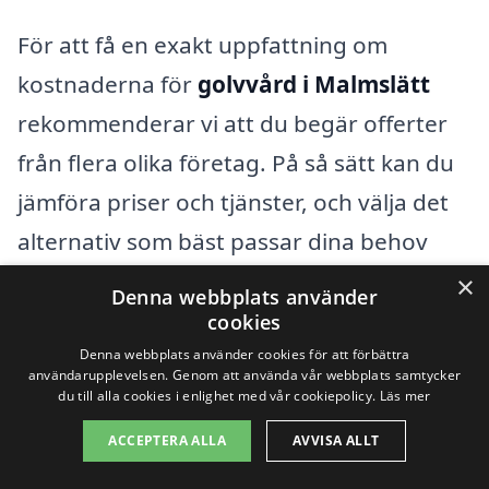
För att få en exakt uppfattning om
kostnaderna för
golvvård i Malmslätt
rekommenderar vi att du begär offerter
från flera olika företag. På så sätt kan du
jämföra priser och tjänster, och välja det
alternativ som bäst passar dina behov
och budget. På vår plattform kan du
×
Denna webbplats använder
enkelt få kontakt med lokala
cookies
professionella som är specialiserade inom
Denna webbplats använder cookies för att förbättra
användarupplevelsen. Genom att använda vår webbplats samtycker
golvvård, vilket gör processen smidig och
du till alla cookies i enlighet med vår cookiepolicy.
Läs mer
effektiv. Genom att samla in flera offerter
ACCEPTERA ALLA
AVVISA ALLT
får du också en bättre förståelse för