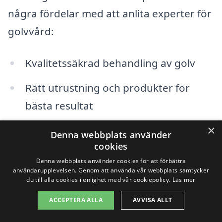
några fördelar med att anlita experter för
golvvård:
Kvalitetssäkrad behandling av golv
Rätt utrustning och produkter för
bästa resultat
×
Erfarenhet och expertis i branschen
Denna webbplats använder
cookies
Flexibilitet i tjänster, från rengöring till
Denna webbplats använder cookies för att förbättra
reparationer
användarupplevelsen. Genom att använda vår webbplats samtycker
du till alla cookies i enlighet med vår cookiepolicy.
Läs mer
Snabbt och effektivt arbete
ACCEPTERA ALLA
AVVISA ALLT