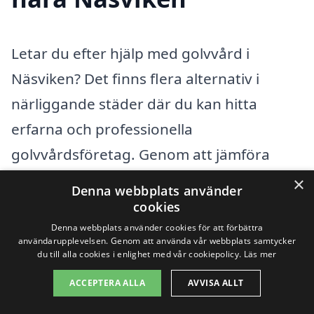
Letar du efter hjälp med golvvård i
Näsviken? Det finns flera alternativ i
närliggande städer där du kan hitta
erfarna och professionella
golvvårdsföretag. Genom att jämföra
priser och tjänster kan du hitta det bästa
×
Denna webbplats använder
erbjudandet för just dina behov. Här är
cookies
några av de städer du kan överväga:
Denna webbplats använder cookies för att förbättra
användarupplevelsen. Genom att använda vår webbplats samtycker
du till alla cookies i enlighet med vår cookiepolicy.
Läs mer
Hudiksvall
ACCEPTERA ALLA
AVVISA ALLT
Bollnäs