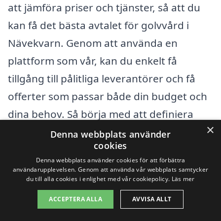
att jämföra priser och tjänster, så att du
kan få det bästa avtalet för golvvård i
Nävekvarn. Genom att använda en
plattform som vår, kan du enkelt få
tillgång till pålitliga leverantörer och få
offerter som passar både din budget och
dina behov. Så börja med att definiera
×
dina specifika golvvårdsbehov för att
Denna webbplats använder
cookies
optimera ditt val av tjänster och få den
Denna webbplats använder cookies för att förbättra
vård som ditt golv förtjänar.
användarupplevelsen. Genom att använda vår webbplats samtycker
du till alla cookies i enlighet med vår cookiepolicy.
Läs mer
ACCEPTERA ALLA
AVVISA ALLT
Få 3 erbjudanden, gratis och utan
förpliktelser