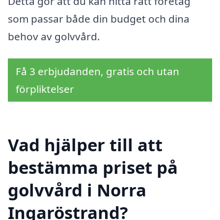
Detta gör att du kan hitta rätt företag
som passar både din budget och dina
behov av golvvård.
Få 3 erbjudanden, gratis och utan
förpliktelser
Vad hjälper till att
bestämma priset på
golvvård i Norra
Ingaröstrand?