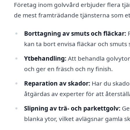
Företag inom golvvård erbjuder flera tjän
de mest framträdande tjänsterna som ett
Borttagning av smuts och fläckar:
R
kan ta bort envisa fläckar och smuts 
Ytbehandling:
Att behandla golvyto
och ger en fräsch och ny finish.
Reparation av skador:
Har du skador
åtgärdas av experter för att återstäl
Slipning av trä- och parkettgolv:
Gen
blanka ytor, vilket avlägsnar gamla s