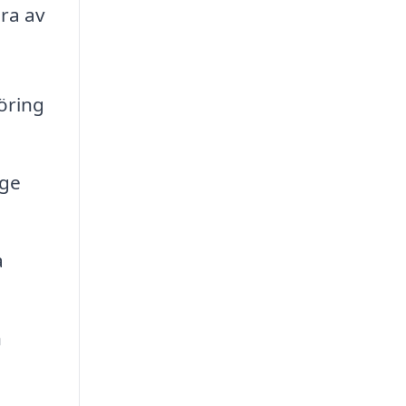
gra av
öring
age
a
h