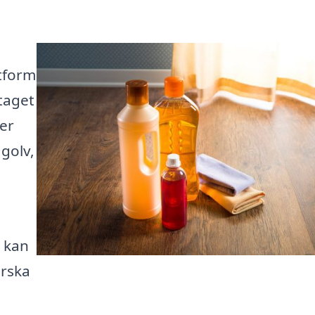
tform
etaget
er
 golv,
m kan
orska