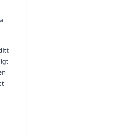
ta
ditt
igt
 en
tt