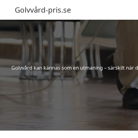
Golvvård-pris.se
Golvvård kan kännas som en utmaning – särskilt när de