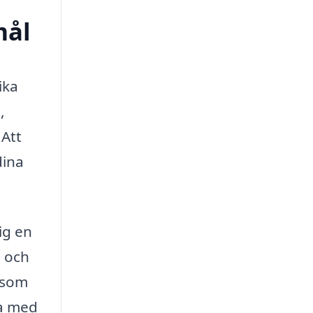
mål
ika
,
 Att
dina
ig en
, och
 som
na med