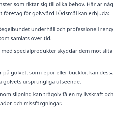
ster som riktar sig till olika behov. Här är nå
 företag för golvvård i Ödsmål kan erbjuda:
egelbundet underhåll och professionell reng
som samlats över tid.
r med specialprodukter skyddar dem mot slit
 på golvet, som repor eller bucklor, kan dess
la golvets ursprungliga utseende.
om slipning kan trägolv få en ny livskraft oc
kador och missfärgningar.