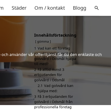
m
Städer
Om / kontakt
Blogg
Innehållsförteckning
gömma
1
Vad kan ett företag
som är specialiserat på
 och använder vår offerttjänst får du den enklaste och
golvvård i Ödsmål hjälpa
till med?
2
Få alltid minst 3
erbjudanden för
golvvård i Ödsmål
2.1
Vad golvvård kan
hjälpa med:
3
Få 3 erbjudanden för
golvvård i Ödsmål från
professionella företag