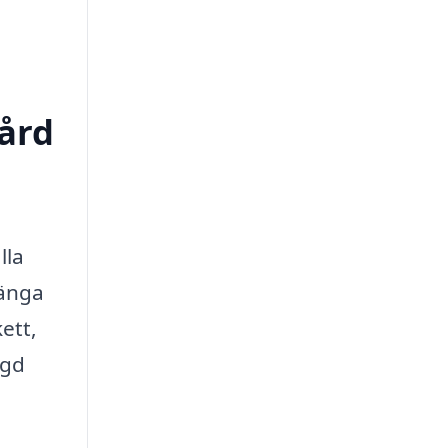
vård
lla
länga
ett,
ngd