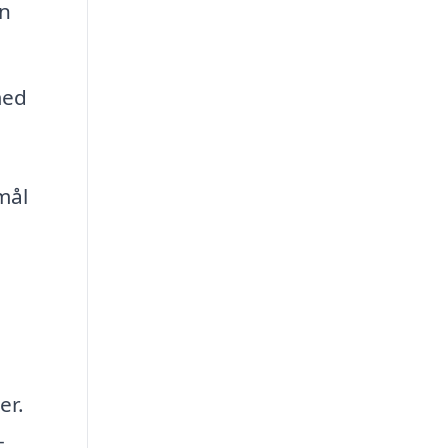
n
med
mål
er.
-