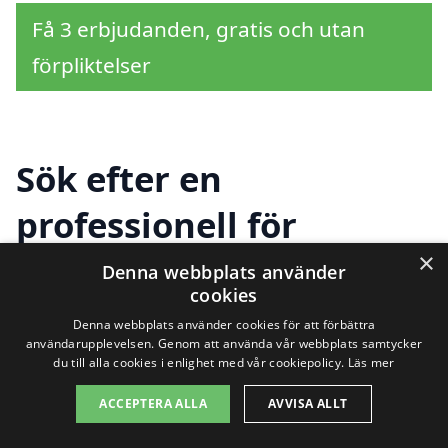
Få 3 erbjudanden, gratis och utan
förpliktelser
Sök efter en
professionell för
golvvård i andra städer
×
Denna webbplats använder
cookies
nära Östervåla
Denna webbplats använder cookies för att förbättra
användarupplevelsen. Genom att använda vår webbplats samtycker
du till alla cookies i enlighet med vår cookiepolicy.
Läs mer
Att hitta rätt hjälp för golvvård i Östervåla
ACCEPTERA ALLA
AVVISA ALLT
kan vara en utmaning, men det finns flera