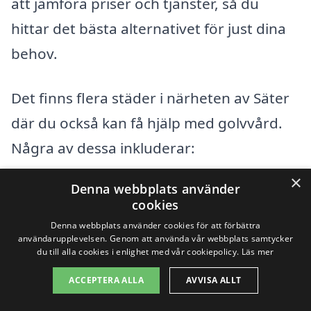
att jämföra priser och tjänster, så du
hittar det bästa alternativet för just dina
behov.
Det finns flera städer i närheten av Säter
där du också kan få hjälp med golvvård.
Några av dessa inkluderar:
×
Denna webbplats använder
Leksand
cookies
Mora
Denna webbplats använder cookies för att förbättra
användarupplevelsen. Genom att använda vår webbplats samtycker
du till alla cookies i enlighet med vår cookiepolicy.
Läs mer
Borlänge
ACCEPTERA ALLA
AVVISA ALLT
Falun