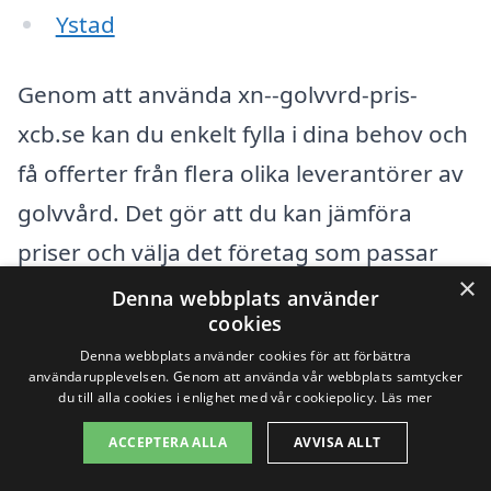
Ystad
Genom att använda xn--golvvrd-pris-
xcb.se kan du enkelt fylla i dina behov och
få offerter från flera olika leverantörer av
golvvård. Det gör att du kan jämföra
priser och välja det företag som passar
×
bäst för dig och din budget. När du begär
Denna webbplats använder
cookies
en offert är det bra att tänka på följande
Denna webbplats använder cookies för att förbättra
punkter:
användarupplevelsen. Genom att använda vår webbplats samtycker
du till alla cookies i enlighet med vår cookiepolicy.
Läs mer
Typ av golv: Olika golvmaterial kräver
ACCEPTERA ALLA
AVVISA ALLT
olika typer av behandlingar.