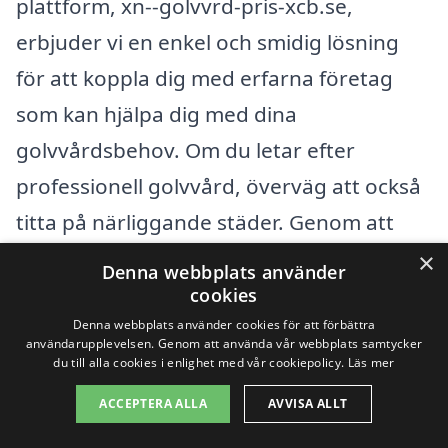
plattform, xn--golvvrd-pris-xcb.se,
erbjuder vi en enkel och smidig lösning
för att koppla dig med erfarna företag
som kan hjälpa dig med dina
golvvårdsbehov. Om du letar efter
professionell golvvård, överväg att också
titta på närliggande städer. Genom att
expandera din sökning kan du hitta
×
Denna webbplats använder
konkurrenskraftiga priser och olika
cookies
tjänster som passar just dina krav.
Denna webbplats använder cookies för att förbättra
användarupplevelsen. Genom att använda vår webbplats samtycker
du till alla cookies i enlighet med vår cookiepolicy.
Läs mer
Några städer som kan vara av intresse
ACCEPTERA ALLA
AVVISA ALLT
när du söker efter golvvård i Sjuhalla är: