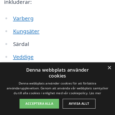
inkluderar:
Varberg
Kungsäter
Särdal
Veddige
×
Falkenberg
Denna webbplats använder
cookies
Gällinge
Denna webbplats använder cookies för att förbättra
användarupplevelsen. Genom att använda vår webbplats samtycker
du till alla cookies i enlighet med vår cookiepolicy.
Läs mer
Åsa
ACCEPTERA ALLA
AVVISA ALLT
Tjolöholm