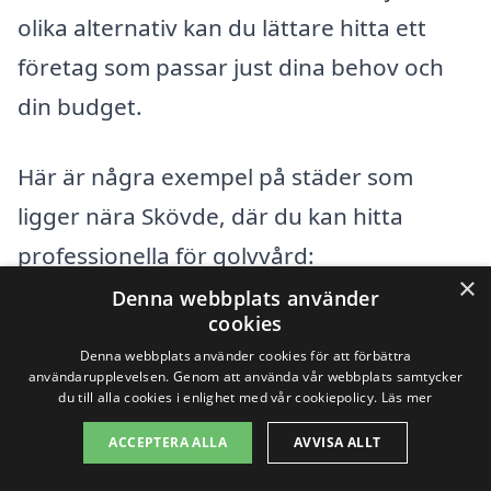
olika alternativ kan du lättare hitta ett
företag som passar just dina behov och
din budget.
Här är några exempel på städer som
ligger nära Skövde, där du kan hitta
professionella för golvvård:
×
Denna webbplats använder
Töreboda
cookies
Denna webbplats använder cookies för att förbättra
Hjo
användarupplevelsen. Genom att använda vår webbplats samtycker
du till alla cookies i enlighet med vår cookiepolicy.
Läs mer
Gullspång
ACCEPTERA ALLA
AVVISA ALLT
Norrköping