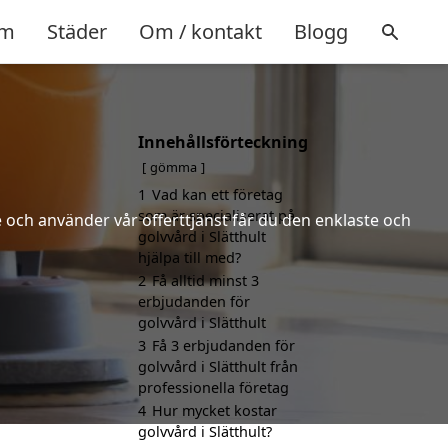
m
Städer
Om / kontakt
Blogg
Innehållsförteckning
gömma
1
Vad kan ett företag
som är specialiserat på
 och använder vår offerttjänst får du den enklaste och
golvvård i Slätthult
hjälpa till med?
2
Få alltid minst 3
erbjudanden för
golvvård i Slätthult
3
Få 3 erbjudanden för
golvvård i Slätthult från
professionella företag
4
Hur mycket kostar
golvvård i Slätthult?