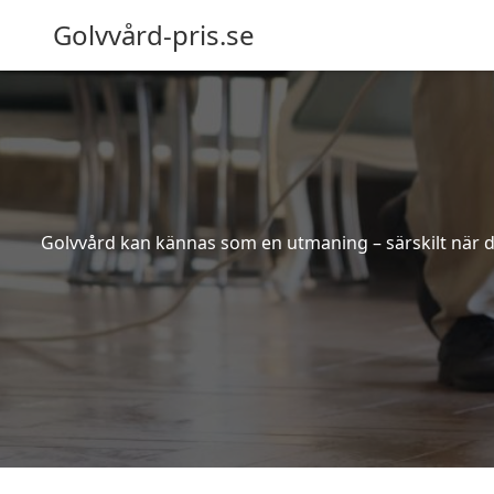
Golvvård-pris.se
Golvvård kan kännas som en utmaning – särskilt när de