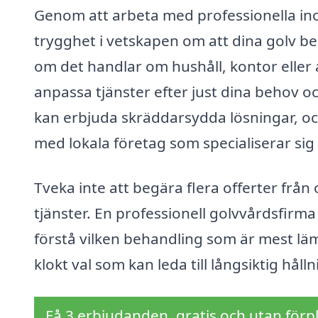
Genom att arbeta med professionella ino
trygghet i vetskapen om att dina golv b
om det handlar om hushåll, kontor eller af
anpassa tjänster efter just dina behov oc
kan erbjuda skräddarsydda lösningar, och
med lokala företag som specialiserar sig
Tveka inte att begära flera offerter från
tjänster. En professionell golvvårdsfirma
förstå vilken behandling som är mest lämp
klokt val som kan leda till långsiktig hål
Få 3 erbjudanden, gratis och utan förpl