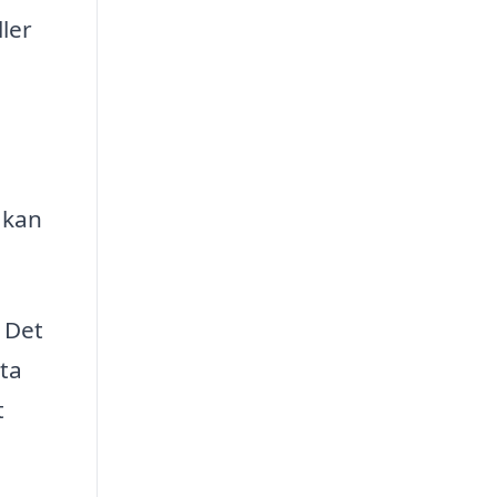
ler
 kan
. Det
sta
t