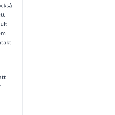
också
tt
ult
som
ntakt
att
t