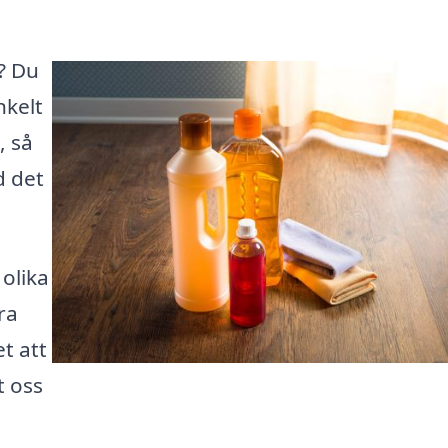
t? Du
nkelt
, så
d det
olika
ra
et att
t oss