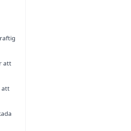
raftig
 att
 att
kada