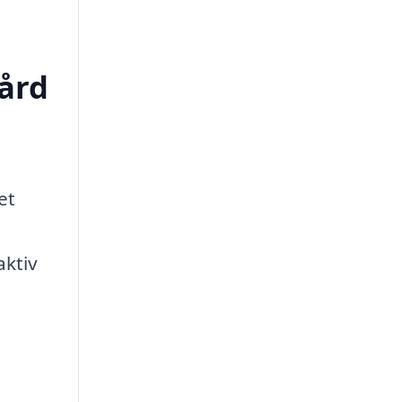
vård
et
aktiv