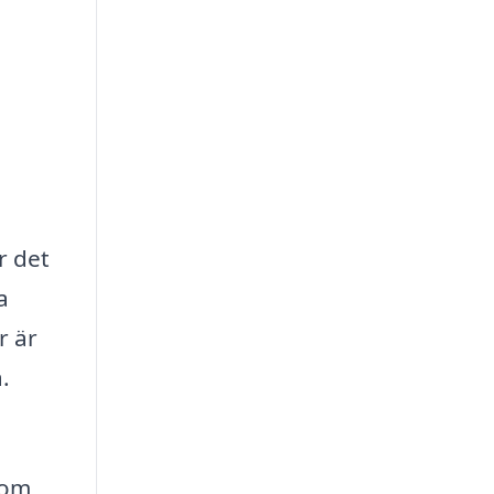
r det
a
r är
.
nom