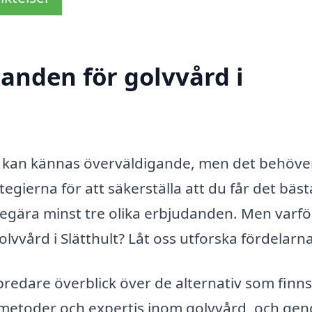
danden för golvvård i
ult kan kännas överväldigande, men det behöve
tegierna för att säkerställa att du får det bäst
tid begära minst tre olika erbjudanden. Men varfö
golvvård i Slätthult? Låt oss utforska fördelarna
bredare överblick över de alternativ som finns
ka metoder och expertis inom golvvård, och ge