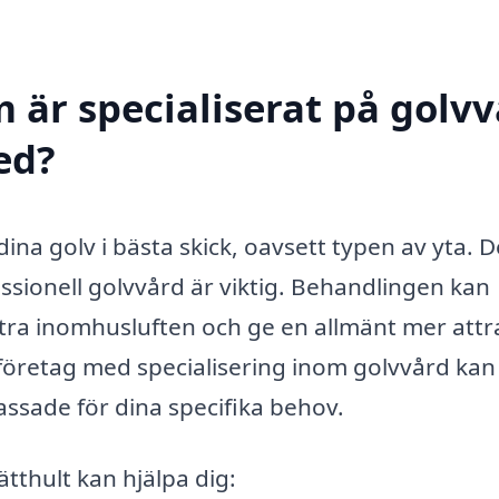
 är specialiserat på golv
med?
dina golv i bästa skick, oavsett typen av yta. D
essionell golvvård är viktig. Behandlingen kan
ttra inomhusluften och ge en allmänt mer attr
t företag med specialisering inom golvvård kan
assade för dina specifika behov.
ätthult kan hjälpa dig: