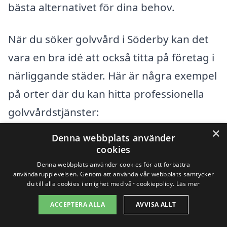
bästa alternativet för dina behov.
När du söker golvvård i Söderby kan det
vara en bra idé att också titta på företag i
närliggande städer. Här är några exempel
på orter där du kan hitta professionella
golvvårdstjänster:
×
Denna webbplats använder
Ekerö
cookies
Denna webbplats använder cookies för att förbättra
Tappström
användarupplevelsen. Genom att använda vår webbplats samtycker
du till alla cookies i enlighet med vår cookiepolicy.
Läs mer
Skå
ACCEPTERA ALLA
AVVISA ALLT
Grödinge