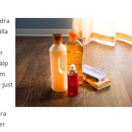
ödra
ålla
er
älp
om
 just
ära
er