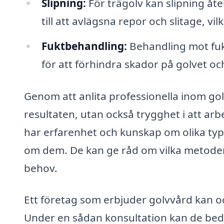
Slipning:
För trägolv kan slipning åters
till att avlägsna repor och slitage, vi
Fuktbehandling:
Behandling mot fukt ä
för att förhindra skador på golvet o
Genom att anlita professionella inom golv
resultaten, utan också trygghet i att arb
har erfarenhet och kunskap om olika typ
om dem. De kan ge råd om vilka metoder 
behov.
Ett företag som erbjuder golvvård kan oc
Under en sådan konsultation kan de be