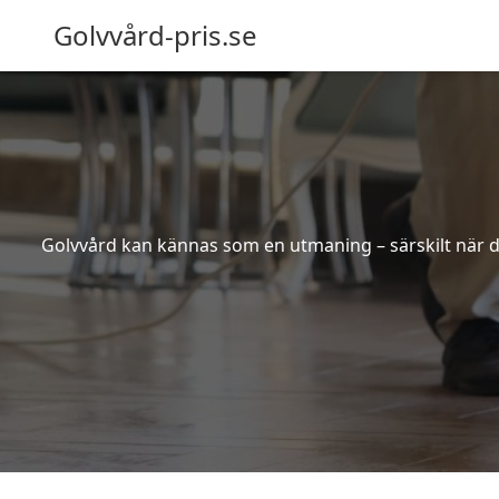
Golvvård-pris.se
Golvvård kan kännas som en utmaning – särskilt när de