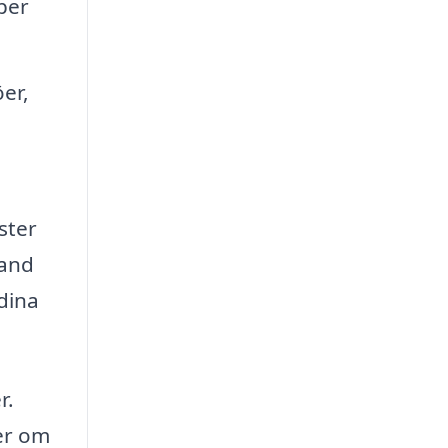
lper
öer,
ster
hand
dina
r.
er om