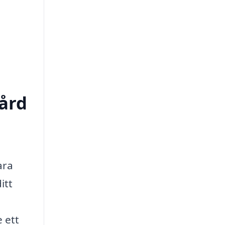
vård
ara
itt
 ett