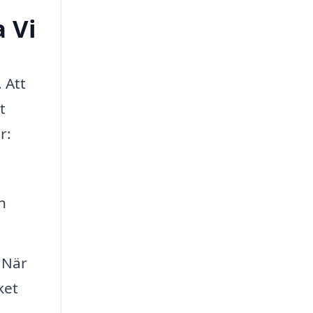
a Vi
 Att
t
r:
h
 När
ket