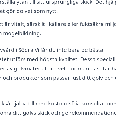
tälla ytan till sitt ursprungliga skick. Det hjä
lket gör golvet som nytt.
r vitalt, särskilt i källare eller fuktsäkra milj
ch mögelbildning.
vård i Södra Vi får du inte bara de bästa
etet utförs med högsta kvalitet. Dessa speciali
er av golvmaterial och vet hur man bäst tar 
och produkter som passar just ditt golv och 
kså hjälpa till med kostnadsfria konsultatione
döma ditt golvs skick och ge rekommendation