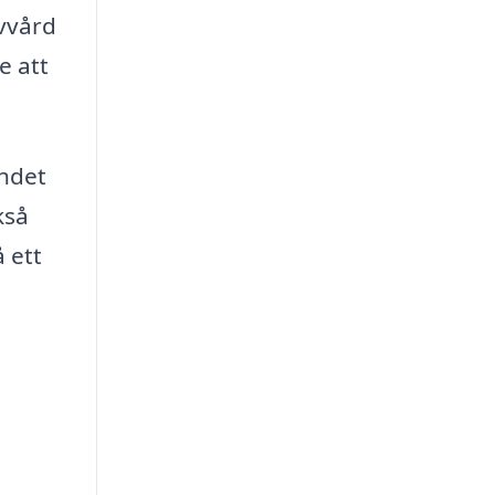
lvvård
e att
undet
kså
 ett