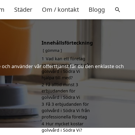
m
Städer
Om / kontakt
Blogg
Innehållsförteckning
gömma
1
Vad kan ett företag
som är specialiserat på
 och använder vår offerttjänst får du den enklaste och
golvvård i Södra Vi
hjälpa till med?
2
Få alltid minst 3
erbjudanden för
golvvård i Södra Vi
3
Få 3 erbjudanden för
golvvård i Södra Vi från
professionella företag
4
Hur mycket kostar
golvvård i Södra Vi?