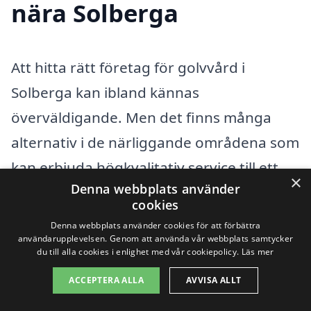
nära Solberga
Att hitta rätt företag för golvvård i
Solberga kan ibland kännas
överväldigande. Men det finns många
alternativ i de närliggande områdena som
kan erbjuda högkvalitativ service till ett
×
Denna webbplats använder
rimligt pris. Genom att jämföra olika
cookies
företag kan du säkerställa att du får det
Denna webbplats använder cookies för att förbättra
bästa erbjudandet. Här är några av
användarupplevelsen. Genom att använda vår webbplats samtycker
du till alla cookies i enlighet med vår cookiepolicy.
Läs mer
städerna nära Solberga där du kan hitta
ACCEPTERA ALLA
AVVISA ALLT
professionell golvvård: