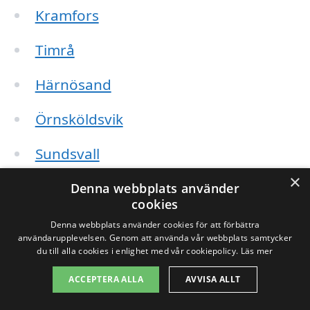
Kramfors
Timrå
Härnösand
Örnsköldsvik
Sundsvall
×
Bjästra
Denna webbplats använder
cookies
Holmestrand
Denna webbplats använder cookies för att förbättra
användarupplevelsen. Genom att använda vår webbplats samtycker
du till alla cookies i enlighet med vår cookiepolicy.
Läs mer
Långsele
ACCEPTERA ALLA
AVVISA ALLT
Ragunda