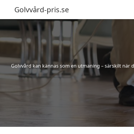
Golvvård-pris.se
Golvvård kan kännas som en utmaning – särskilt när de