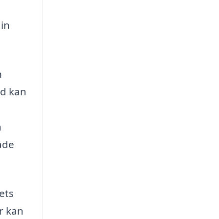
din
n
rd kan
n
åde
ets
r kan