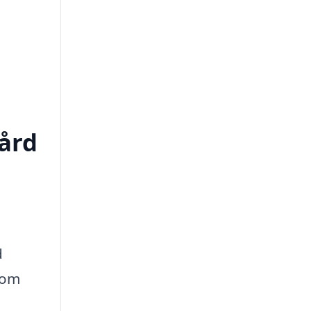
vård
d
 om