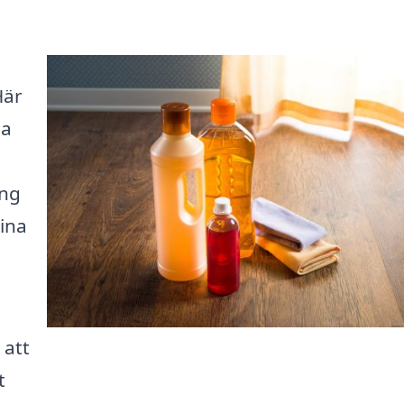
Här
la
ing
ina
 att
t