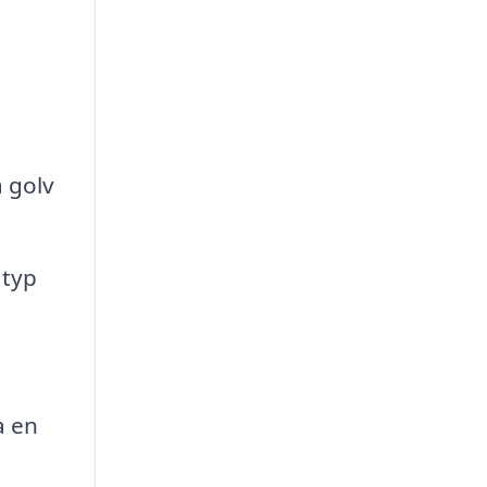
a golv
 typ
a en