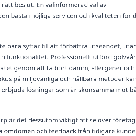
 rätt beslut. En välinformerad val av
den bästa möjliga servicen och kvaliteten för 
te bara syftar till att förbättra utseendet, uta
ch funktionalitet. Professionellt utförd golvvå
imatet genom att ta bort damm, allergener och
okus på miljövänliga och hållbara metoder ka
p erbjuda lösningar som är skonsamma mot b
rp är det dessutom viktigt att se över företag
äsa omdömen och feedback från tidigare kunde