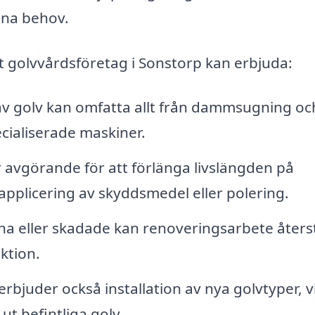
dina behov.
t golvvårdsföretag i Sonstorp kan erbjuda:
av golv kan omfatta allt från dammsugning oc
cialiserade maskiner.
avgörande för att förlänga livslängden på
applicering av skyddsmedel eller polering.
tna eller skadade kan renoveringsarbete återst
ktion.
rbjuder också installation av nya golvtyper, vi
ut befintliga golv.