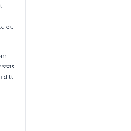
t
ice du
som
assas
 ditt