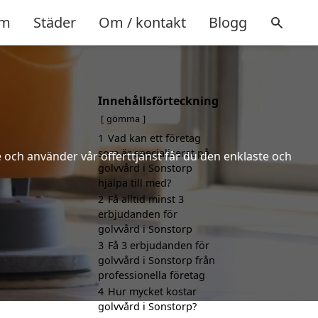
m
Städer
Om / kontakt
Blogg
Innehållsförteckning
gömma
1
Vad kan ett företag
som är specialiserat på
 och använder vår offerttjänst får du den enklaste och
golvvård i Sonstorp
hjälpa till med?
2
Få alltid minst 3
erbjudanden för
golvvård i Sonstorp
3
Få 3 erbjudanden för
golvvård i Sonstorp från
professionella företag
4
Hur mycket kostar
golvvård i Sonstorp?