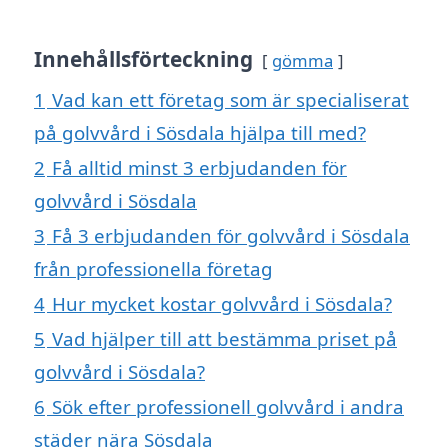
Innehållsförteckning
gömma
1
Vad kan ett företag som är specialiserat
på golvvård i Sösdala hjälpa till med?
2
Få alltid minst 3 erbjudanden för
golvvård i Sösdala
3
Få 3 erbjudanden för golvvård i Sösdala
från professionella företag
4
Hur mycket kostar golvvård i Sösdala?
5
Vad hjälper till att bestämma priset på
golvvård i Sösdala?
6
Sök efter professionell golvvård i andra
städer nära Sösdala