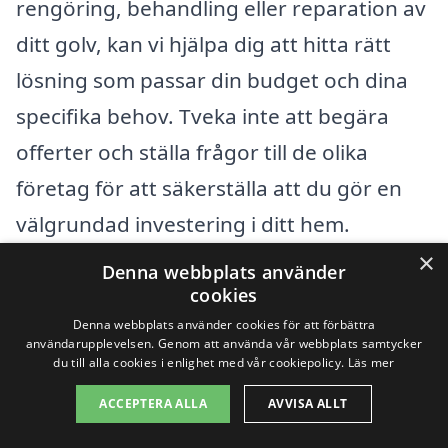
rengöring, behandling eller reparation av
ditt golv, kan vi hjälpa dig att hitta rätt
lösning som passar din budget och dina
specifika behov. Tveka inte att begära
offerter och ställa frågor till de olika
företag för att säkerställa att du gör en
välgrundad investering i ditt hem.
×
Denna webbplats använder
Få 3 erbjudanden, gratis och utan
cookies
Denna webbplats använder cookies för att förbättra
förpliktelser
användarupplevelsen. Genom att använda vår webbplats samtycker
du till alla cookies i enlighet med vår cookiepolicy.
Läs mer
ACCEPTERA ALLA
AVVISA ALLT
Sök efter professionell