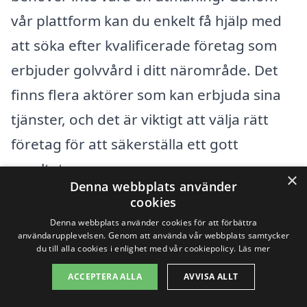
vår plattform kan du enkelt få hjälp med
att söka efter kvalificerade företag som
erbjuder golvvård i ditt närområde. Det
finns flera aktörer som kan erbjuda sina
tjänster, och det är viktigt att välja rätt
företag för att säkerställa ett gott
resultat.
×
Denna webbplats använder
cookies
Några av de omkringliggande städerna
Denna webbplats använder cookies för att förbättra
där du också kan hitta företag för
användarupplevelsen. Genom att använda vår webbplats samtycker
du till alla cookies i enlighet med vår cookiepolicy.
Läs mer
golvvård inkluderar:
ACCEPTERA ALLA
AVVISA ALLT
Nora