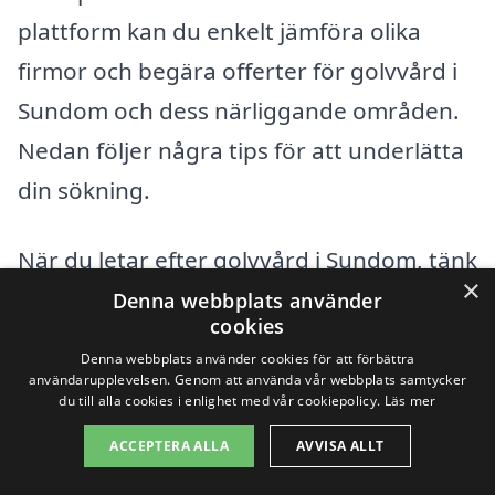
plattform kan du enkelt jämföra olika
firmor och begära offerter för golvvård i
Sundom och dess närliggande områden.
Nedan följer några tips för att underlätta
din sökning.
När du letar efter golvvård i Sundom, tänk
×
på att det kan vara värt att utvidga din
Denna webbplats använder
cookies
sökning till omgivande städer. Här är
Denna webbplats använder cookies för att förbättra
några städer där du också kan hitta
användarupplevelsen. Genom att använda vår webbplats samtycker
du till alla cookies i enlighet med vår cookiepolicy.
Läs mer
professionella golvvårdstjänster:
ACCEPTERA ALLA
AVVISA ALLT
Luleå