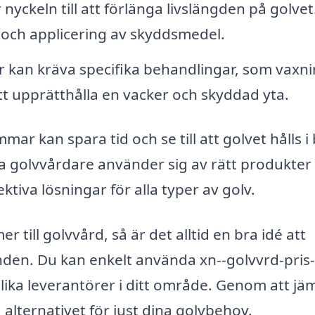
yckeln till att förlänga livslängden på golvet
 och applicering av skyddsmedel.
r kan kräva specifika behandlingar, som vaxn
att upprätthålla en vacker och skyddad yta.
mar kan spara tid och se till att golvet hålls i
lla golvvårdare använder sig av rätt produkter
ktiva lösningar för alla typer av golv.
till golvvård, så är det alltid en bra idé att
nden. Du kan enkelt använda xn--golvvrd-pris-
olika leverantörer i ditt område. Genom att jä
 alternativet för just dina golvbehov.