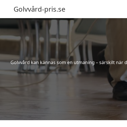
Golvvård-pris.se
Golvvård kan kännas som en utmaning – särskilt när de