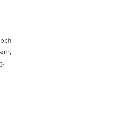
 och
hem,
g.