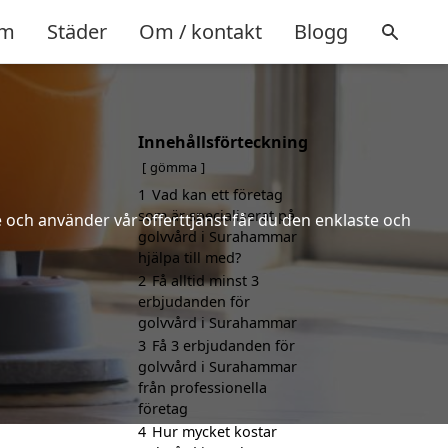
m
Städer
Om / kontakt
Blogg
Innehållsförteckning
gömma
1
Vad kan ett företag
som är specialiserat på
 och använder vår offerttjänst får du den enklaste och
golvvård i Surahammar
hjälpa till med?
2
Få alltid minst 3
erbjudanden för
golvvård i Surahammar
3
Få 3 erbjudanden för
golvvård i Surahammar
från professionella
företag
4
Hur mycket kostar