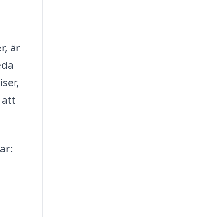
r, är
eda
iser,
 att
ar: