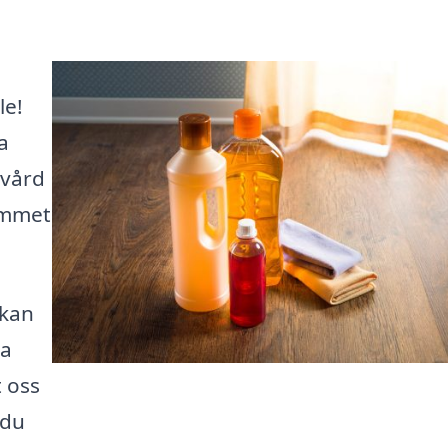
le!
a
vvård
emmet
 kan
ta
t oss
 du