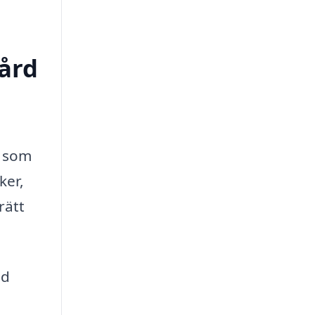
vård
r som
ker,
rätt
gd