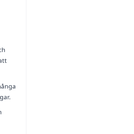
ch
att
 många
gar.
n