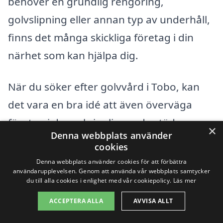
behöver en grundlig rengöring,
golvslipning eller annan typ av underhåll,
finns det många skickliga företag i din
närhet som kan hjälpa dig.
När du söker efter golvvård i Tobo, kan
det vara en bra idé att även överväga
företag i de omkringliggande städerna.
×
Denna webbplats använder
Här är några exempel på städer som du
cookies
kan titta på:
Denna webbplats använder cookies för att förbättra
användarupplevelsen. Genom att använda vår webbplats samtycker
du till alla cookies i enlighet med vår cookiepolicy.
Läs mer
Tierp
ACCEPTERA ALLA
AVVISA ALLT
Älvkarleby